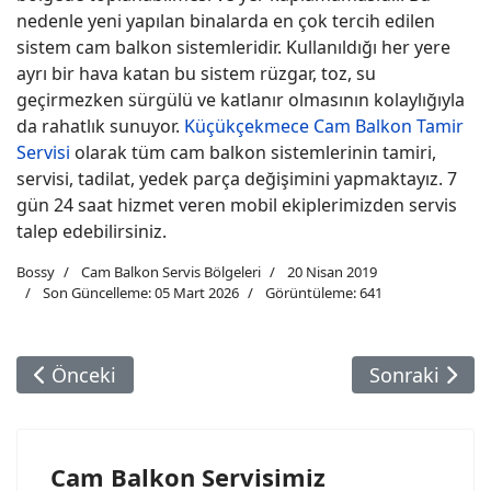
nedenle yeni yapılan binalarda en çok tercih edilen
sistem cam balkon sistemleridir. Kullanıldığı her yere
ayrı bir hava katan bu sistem rüzgar, toz, su
geçirmezken sürgülü ve katlanır olmasının kolaylığıyla
da rahatlık sunuyor.
Küçükçekmece Cam Balkon Tamir
Servisi
olarak tüm cam balkon sistemlerinin tamiri,
servisi, tadilat, yedek parça değişimini yapmaktayız. 7
gün 24 saat hizmet veren mobil ekiplerimizden servis
talep edebilirsiniz.
Bossy
Cam Balkon Servis Bölgeleri
20 Nisan 2019
Son Güncelleme: 05 Mart 2026
Görüntüleme: 641
Önceki Makale: Büyükçekmece Cam Balkon Servi
Sonraki Maka
Önceki
Sonraki
Cam Balkon Servisimiz