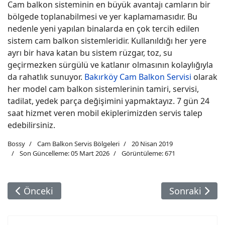
Cam balkon sisteminin en büyük avantajı camların bir
bölgede toplanabilmesi ve yer kaplamamasıdır. Bu
nedenle yeni yapılan binalarda en çok tercih edilen
sistem cam balkon sistemleridir. Kullanıldığı her yere
ayrı bir hava katan bu sistem rüzgar, toz, su
geçirmezken sürgülü ve katlanır olmasının kolaylığıyla
da rahatlık sunuyor.
Bakırköy Cam Balkon Servisi
olarak
her model cam balkon sistemlerinin tamiri, servisi,
tadilat, yedek parça değişimini yapmaktayız. 7 gün 24
saat hizmet veren mobil ekiplerimizden servis talep
edebilirsiniz.
Bossy
Cam Balkon Servis Bölgeleri
20 Nisan 2019
Son Güncelleme: 05 Mart 2026
Görüntüleme: 671
Önceki Makale: Güngören Cam Balkon Servisi
Sonraki Maka
Önceki
Sonraki